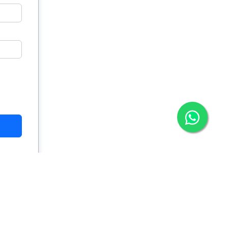
ato
Cadastre-se
Login