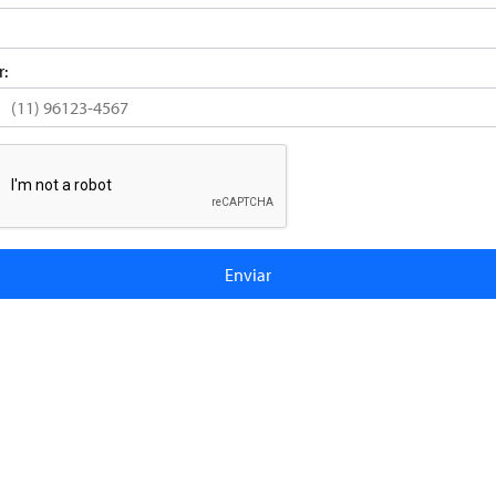
r:
epoimentos
Álbum de Fotos
Cont